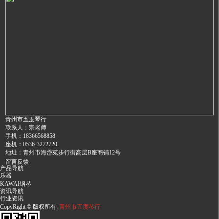
青州市五度琴行
联系人：宗老师
手机：18366568858
座机：0536-3272720
地址：青州市海岱苑步行街高层B座商铺12号
留言反馈
产品导航
乐器
KAWAI钢琴
资讯导航
行业资讯
CopyRight © 版权所有:
青州市五度琴行